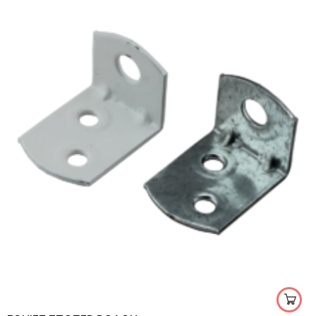
γαλβανιζέ
λευκό