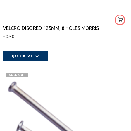
80
100
120
VELCRO DISC RED 125MM, 8 HOLES MORRIS
150
€
0.50
180
220
QUICK VIEW
SOLD OUT