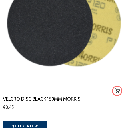
40
60
80
100
120
VELCRO DISC BLACK150MM MORRIS
150
€
0.45
220
320
400
QUICK VIEW