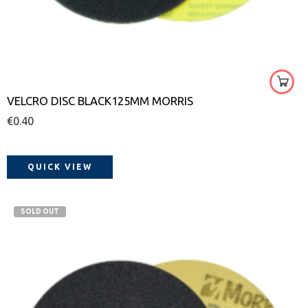
60
80
100
120
VELCRO DISC BLACK125MM MORRIS
150
€
0.40
180
220
320
QUICK VIEW
400
600
SOLD OUT
800