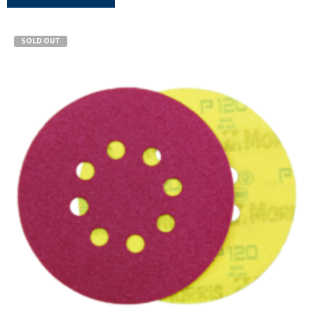
600
800
SOLD OUT
40
60