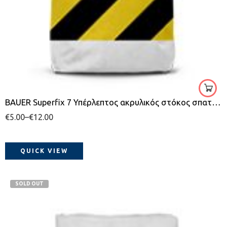
λευκό
5kg
20kg
BAUER Superfix 7 Υπέρλεπτος ακρυλικός στόκος σπατουλαρίσματος
€
5.00
–
€
12.00
QUICK VIEW
SOLD OUT