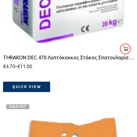
λευκό
5kg
20kg
THRAKON DEC 470 Λεπτόκοκκος Στόκος Σπατουλαρίσματος – Εσωτερικής & Εξωτερικής χρήσης
€
4.70
–
€
11.00
QUICK VIEW
SOLD OUT