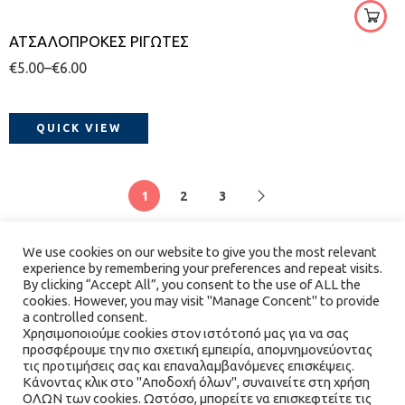
ΑΤΣΑΛΟΠΡΟΚΕΣ ΡΙΓΩΤΕΣ
100
€
5.00
–
€
6.00
QUICK VIEW
1
2
3
We use cookies on our website to give you the most relevant
experience by remembering your preferences and repeat visits.
By clicking “Accept All”, you consent to the use of ALL the
cookies. However, you may visit "Manage Concent" to provide
a controlled consent.
Χρησιμοποιούμε cookies στον ιστότοπό μας για να σας
προσφέρουμε την πιο σχετική εμπειρία, απομνημονεύοντας
τις προτιμήσεις σας και επαναλαμβανόμενες επισκέψεις.
Κάνοντας κλικ στο "Αποδοχή όλων", συναινείτε στη χρήση
ΟΛΩΝ των cookies. Ωστόσο, μπορείτε να επισκεφτείτε τις