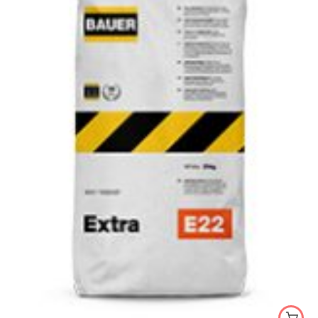
λευκό
5kg
25kg