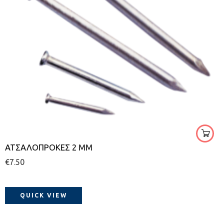
20
25
30
35
40
ΑΤΣΑΛΟΠΡΟΚΕΣ 2 MM
€
7.50
400
500
QUICK VIEW