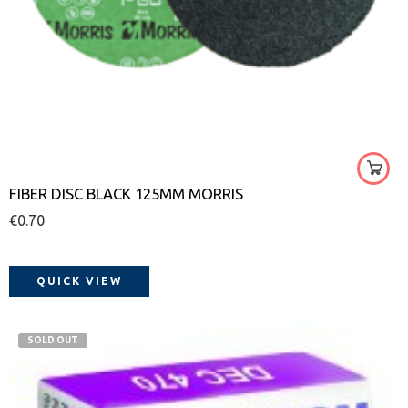
16
24
36
40
50
FIBER DISC BLACK 125MM MORRIS
60
€
0.70
100
120
150
QUICK VIEW
180
220
SOLD OUT
320