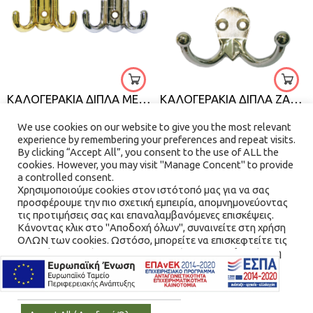
χρυσό
χρυσό
χρωμέ
χρωμέ
ΚΑΛΟΓΕΡΑΚΙΑ ΔΙΠΛΑ ΜΕΓΑΛΑ ΖΑΜΑΚ
ΚΑΛΟΓΕΡΑΚΙΑ ΔΙΠΛΑ ΖΑΜΑΚ
€
2.00
€
2.00
We use cookies on our website to give you the most relevant
experience by remembering your preferences and repeat visits.
By clicking “Accept All”, you consent to the use of ALL the
cookies. However, you may visit "Manage Concent" to provide
QUICK VIEW
QUICK VIEW
a controlled consent.
Χρησιμοποιούμε cookies στον ιστότοπό μας για να σας
προσφέρουμε την πιο σχετική εμπειρία, απομνημονεύοντας
τις προτιμήσεις σας και επαναλαμβανόμενες επισκέψεις.
Κάνοντας κλικ στο "Αποδοχή όλων", συναινείτε στη χρήση
ΟΛΩΝ των cookies. Ωστόσο, μπορείτε να επισκεφτείτε τις
"Διαχείριση Συνέναισης" για να παράσχετε μια ελεγχόμενη
συγκατάθεση.
Cookie Settings / Ρυθμίσεις Cookies