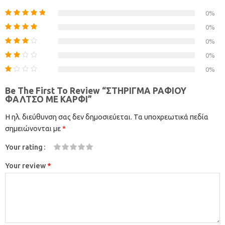
0%
0%
0%
0%
0%
Be The First To Review “ΣΤΗΡΙΓΜΑ ΡΑΦΙΟΥ
ΦΑΛΤΣΟ ΜΕ ΚΑΡΦΙ”
Η ηλ. διεύθυνση σας δεν δημοσιεύεται.
Τα υποχρεωτικά πεδία
σημειώνονται με
*
Your rating
1
2
3
4
5
Your review
*