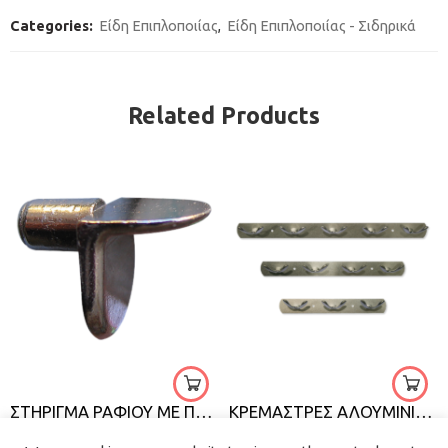
Categories:
Είδη Επιπλοποιίας
,
Είδη Επιπλοποιίας - Σιδηρικά
Related Products
ματ
νικέλ
3
4
5
5
ΣΤΗΡΙΓΜΑ ΡΑΦΙΟΥ ΜΕ ΠΕΙΡΟ
ΚΡΕΜΑΣΤΡΕΣ ΑΛΟΥΜΙΝΙΟΥ ΜΕ ΔΙΠΛΑ ΚΑΛΟΓΕΡΑΚΙΑ
€
0.10
€
9.50
–
€
14.50