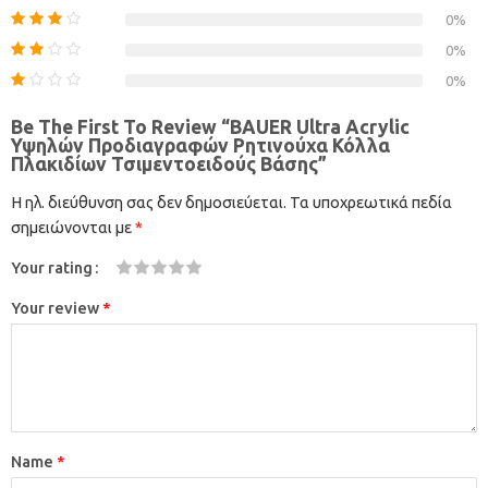
0%
0%
0%
Be The First To Review “BAUER Ultra Acrylic
Υψηλών Προδιαγραφών Ρητινούχα Κόλλα
Πλακιδίων Τσιμεντοειδούς Βάσης”
Η ηλ. διεύθυνση σας δεν δημοσιεύεται.
Τα υποχρεωτικά πεδία
σημειώνονται με
*
Your rating
1
2
3
4
5
Your review
*
Name
*