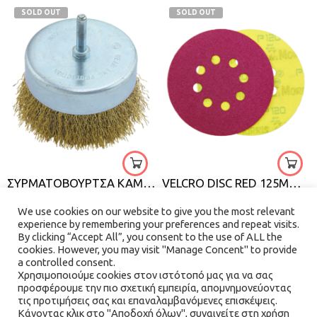
SOLD OUT
SOLD OUT
40
60
50
80
75
100
80
120
ΣΥΡΜΑΤΟΒΟΥΡΤΣΑ ΚΑΜΠΑΝΑ ΔΡΑΠΑΝΟΥ ΜΕ ΑΞΟΝΑΚΙ F.F GROUP
VELCRO DISC RED 125MM, 8 HOLES MORRIS
150
€
2.30
–
€
4.00
€
0.50
180
We use cookies on our website to give you the most relevant
experience by remembering your preferences and repeat visits.
220
By clicking “Accept All”, you consent to the use of ALL the
cookies. However, you may visit "Manage Concent" to provide
QUICK VIEW
QUICK VIEW
a controlled consent.
Χρησιμοποιούμε cookies στον ιστότοπό μας για να σας
προσφέρουμε την πιο σχετική εμπειρία, απομνημονεύοντας
τις προτιμήσεις σας και επαναλαμβανόμενες επισκέψεις.
Κάνοντας κλικ στο "Αποδοχή όλων", συναινείτε στη χρήση