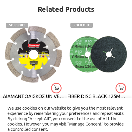
Related Products
SOLD OUT
SOLD OUT
16
24
115 x 2,4 x 10mm
36
125 x 2,4 x 10mm
40
230 x 2,6 x 10mm
50
ΔΙΑΜΑΝΤΟΔΙΣΚΟΣ UNIVERSAL CLASSIC BENMAN
FIBER DISC BLACK 125MM MORRIS
60
€
11.50
–
€
30.00
€
0.70
100
We use cookies on our website to give you the most relevant
experience by remembering your preferences and repeat visits.
120
By clicking “Accept All”, you consent to the use of ALL the
150
cookies. However, you may visit "Manage Concent" to provide
QUICK VIEW
QUICK VIEW
a controlled consent.
180