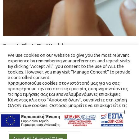
Sport Chat On World
We use cookies on our website to give you the most relevant
experience by remembering your preferences and repeat visits.
By clicking “Accept All”, you consent to the use of ALL the
cookies. However, you may visit "Manage Concent" to provide
a controlled consent.
Χρησιμοποιούμε cookies στον ιστότοπό μας για να σας
προσφέρουμε την πιο σχετική εμπειρία, απομνημονεύοντας
τις προτιμήσεις σας και επαναλαμβανόμενες επισκέψεις.
Κάνοντας κλικ στο "Αποδοχή όλων", συναινείτε στη χρήση
ΟΛΩΝ των cookies. Ωστόσο, μπορείτε να επισκεφτείτε τις
"Διαχείριση Συνέναισης" για να παράσχετε μια ελεγχόμενη
συγκατάθεση.
Cookie Settings / Ρυθμίσεις Cookies
Accept All / Αποδοχή Όλων