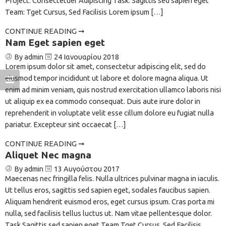
Project: Consectetuer Adipiscing Task: Sagittis sed sapien eget
Team: Tget Cursus, Sed Facilisis Lorem ipsum […]
CONTINUE READING ➞
Nam Eget sapien eget
By admin
24 Ιανουαρίου 2018
Lorem ipsum dolor sit amet, consectetur adipiscing elit, sed do
eiusmod tempor incididunt ut labore et dolore magna aliqua. Ut
enim ad minim veniam, quis nostrud exercitation ullamco laboris nisi
ut aliquip ex ea commodo consequat. Duis aute irure dolor in
reprehenderit in voluptate velit esse cillum dolore eu fugiat nulla
pariatur. Excepteur sint occaecat […]
CONTINUE READING ➞
Aliquet Nec magna
By admin
13 Αυγούστου 2017
Maecenas nec fringilla felis. Nulla ultrices pulvinar magna in iaculis.
Ut tellus eros, sagittis sed sapien eget, sodales faucibus sapien.
Aliquam hendrerit euismod eros, eget cursus ipsum. Cras porta mi
nulla, sed facilisis tellus luctus ut. Nam vitae pellentesque dolor.
Task Sagittis sed sapien eget Team Tget Cursus, Sed Facilisis