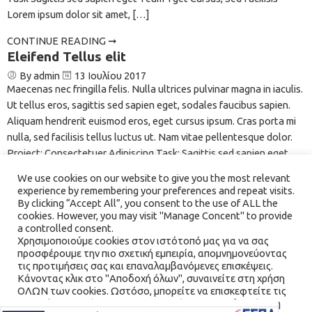
Lorem ipsum dolor sit amet, […]
CONTINUE READING ➞
Eleifend Tellus elit
By admin
13 Ιουλίου 2017
Maecenas nec fringilla felis. Nulla ultrices pulvinar magna in iaculis.
Ut tellus eros, sagittis sed sapien eget, sodales faucibus sapien.
Aliquam hendrerit euismod eros, eget cursus ipsum. Cras porta mi
nulla, sed facilisis tellus luctus ut. Nam vitae pellentesque dolor.
Project: Consectetuer Adipiscing Task: Sagittis sed sapien eget
Team: Tget Cursus, Sed Facilisis Lorem ipsum […]
We use cookies on our website to give you the most relevant
experience by remembering your preferences and repeat visits.
CONTINUE READING ➞
By clicking “Accept All”, you consent to the use of ALL the
cookies. However, you may visit "Manage Concent" to provide
a controlled consent.
Χρησιμοποιούμε cookies στον ιστότοπό μας για να σας
προσφέρουμε την πιο σχετική εμπειρία, απομνημονεύοντας
τις προτιμήσεις σας και επαναλαμβανόμενες επισκέψεις.
Κάνοντας κλικ στο "Αποδοχή όλων", συναινείτε στη χρήση
ΟΛΩΝ των cookies. Ωστόσο, μπορείτε να επισκεφτείτε τις
"Διαχείριση Συνέναισης" για να παράσχετε μια ελεγχόμενη