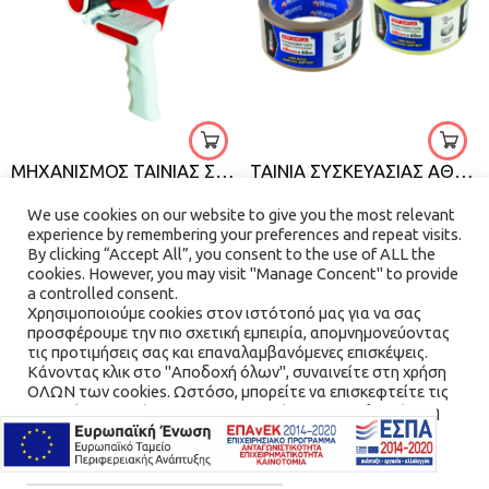
διαφανή
καφέ
ΜΗΧΑΝΙΣΜΟΣ ΤΑΙΝΙΑΣ ΣΥΣΚΕΥΑΣΙΑΣ
ΤΑΙΝΙΑ ΣΥΣΚΕΥΑΣΙΑΣ ΑΘΟΡΥΒΗ MORRIS
€
14.00
€
1.90
We use cookies on our website to give you the most relevant
experience by remembering your preferences and repeat visits.
By clicking “Accept All”, you consent to the use of ALL the
cookies. However, you may visit "Manage Concent" to provide
QUICK VIEW
QUICK VIEW
a controlled consent.
Χρησιμοποιούμε cookies στον ιστότοπό μας για να σας
προσφέρουμε την πιο σχετική εμπειρία, απομνημονεύοντας
τις προτιμήσεις σας και επαναλαμβανόμενες επισκέψεις.
Κάνοντας κλικ στο "Αποδοχή όλων", συναινείτε στη χρήση
ΟΛΩΝ των cookies. Ωστόσο, μπορείτε να επισκεφτείτε τις
"Διαχείριση Συνέναισης" για να παράσχετε μια ελεγχόμενη
συγκατάθεση.
Cookie Settings / Ρυθμίσεις Cookies