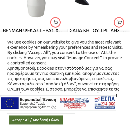
BENMAN ΨΕΚΑΣΤΗΡΑΣ ΧΕΙΡΟΣ
ΤΣΑΠΑ ΚΗΠΟΥ ΤΡΙΠΛΗΣ ΟΔΟΝΤΩΣΗΣ ΜΕ ΞΥΛΙΝΗ ΛΑΒΗ BENMAN
€
3.60
€
7.20
We use cookies on our website to give you the most relevant
experience by remembering your preferences and repeat visits.
By clicking “Accept All”, you consent to the use of ALL the
cookies. However, you may visit "Manage Concent" to provide
QUICK VIEW
QUICK VIEW
a controlled consent.
Χρησιμοποιούμε cookies στον ιστότοπό μας για να σας
προσφέρουμε την πιο σχετική εμπειρία, απομνημονεύοντας
τις προτιμήσεις σας και επαναλαμβανόμενες επισκέψεις.
Κάνοντας κλικ στο "Αποδοχή όλων", συναινείτε στη χρήση
ΟΛΩΝ των cookies. Ωστόσο, μπορείτε να επισκεφτείτε τις
"Διαχείριση Συνέναισης" για να παράσχετε μια ελεγχόμενη
συγκατάθεση.
Cookie Settings / Ρυθμίσεις Cookies
Accept All / Αποδοχή Όλων